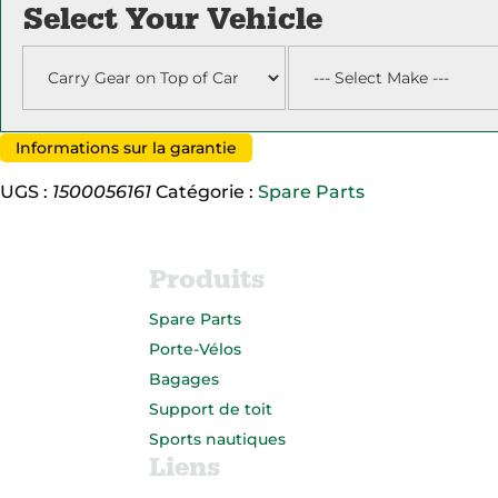
Metal
Select Your Vehicle
Bracket
Informations sur la garantie
UGS :
1500056161
Catégorie :
Spare Parts
Produits
Spare Parts
Porte-Vélos
Bagages
Support de toit
Sports nautiques
Liens