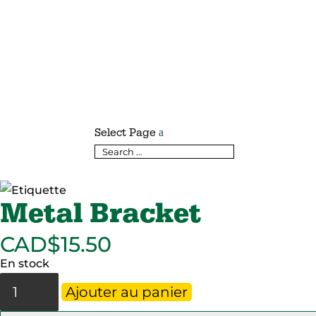
Select Page
Metal Bracket
CAD$
15.50
En stock
quantité
Ajouter au panier
de