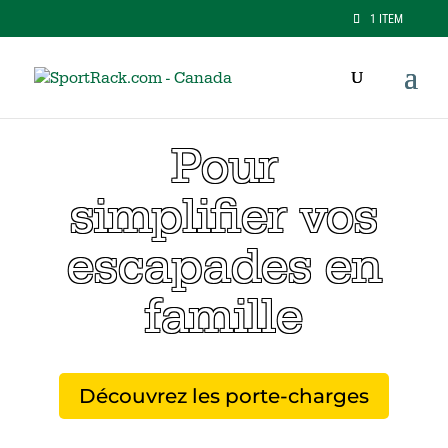
1 ITEM
Pour
simplifier vos
escapades en
famille
Découvrez les porte-charges